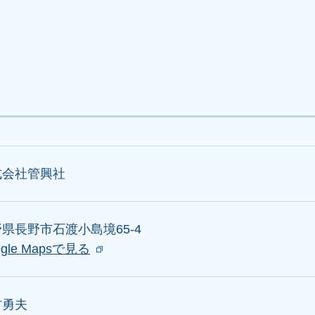
式会社管興社
県長野市石渡小島境65-4
ogle Mapsで見る
村勇夫