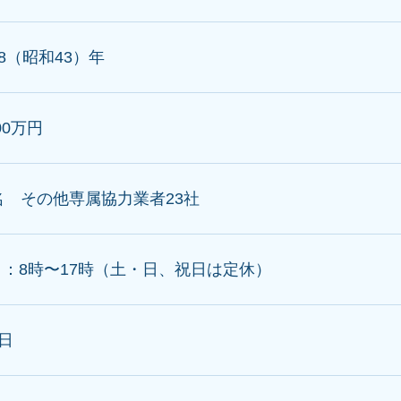
68（昭和43）年
000万円
名 その他専属協力業者23社
日：8時〜17時（土・日、祝日は定休）
0日